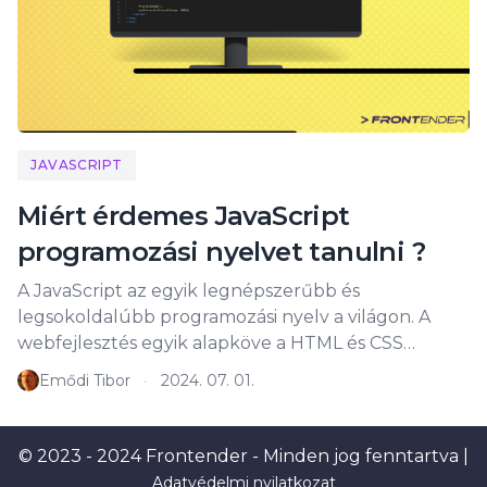
JAVASCRIPT
Miért érdemes JavaScript
programozási nyelvet tanulni ?
A JavaScript az egyik legnépszerűbb és
legsokoldalúbb programozási nyelv a világon. A
webfejlesztés egyik alapköve a HTML és CSS
mellett, amely lehetővé teszi a dinamikus és
Emődi Tibor
2024. 07. 01.
•
interaktív weboldalak létrehozását, adatok
küldését és fogadását a böngészőben, felsorolni is
nehéz mi mindent elvégez. A nyelvet először 1995-
© 2023 - 2024 Frontender - Minden jog fenntartva |
ben alkották meg (igen több mint 28 éve), és azóta
Adatvédelmi nyilatkozat